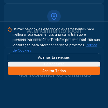
Utilizamos cookies e tecnologias semelhantes para
Atendimento local
melhorar sua experiência, analisar o tráfego e
Suporte próximo de você, sempre que precisar
personalizar conteúdo. Também podemos solicitar sua
localização para oferecer serviços próximos.
Política
de Cookies
Apenas Essenciais
Personalizar
Aceitar Todos
Monitoramento contínuo
Acompanhe sua geração de energia em tempo real