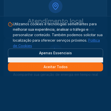
Atendimento local
Utilizamos cookies e tecnologias semelhantes para
melhorar sua experiência, analisar o tráfego e
Suporte próximo de você, sempre que precisar
personalizar conteúdo. Também podemos solicitar sua
localização para oferecer serviços próximos.
Política
de Cookies
Apenas Essenciais
Personalizar
Monitoramento contínuo
Aceitar Todos
Acompanhe sua geração de energia em tempo real