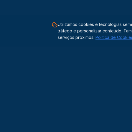
Utilizamos cookies e tecnologias seme
tráfego e personalizar conteúdo. Tam
serviços próximos.
Política de Cookie
Solu
Energia
Transformando o Brasil através da energia limpa.
Sistem
Solar
,
baterias
e
mobilidade elétrica
para um futuro
BESS 
sustentável.
Armaz