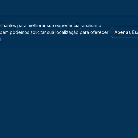
lhantes para melhorar sua experiência, analisar o
bém podemos solicitar sua localização para oferecer
Apenas Es
s
ções
Para Você
Empresa
 Solar On-Grid
Residencial
Quem Somos
as Híbridos
Empresas
Blog
—
Indústria
Evo Experience
enamento
Agronegócio
Evosolar Educa