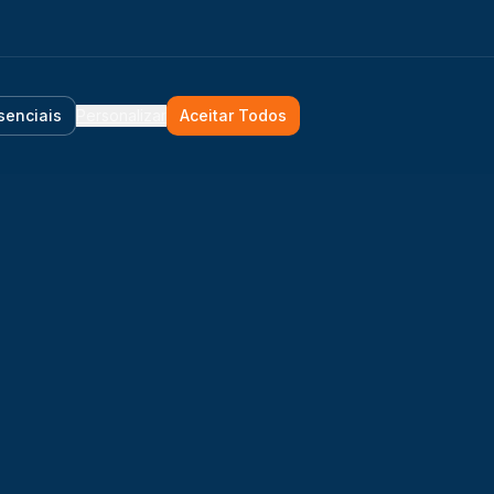
senciais
Personalizar
Aceitar Todos
Trabalhe Conosco
Suporte
Portal de Vagas
Suporte ao Cliente
Representante
Perguntas Frequentes
Comercial
Instalador Parceiro
ção