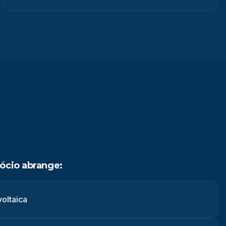
ócio abrange:
voltaica