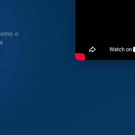
como o
a