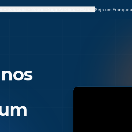
cê
Soluções
Sobre
Seja Parceiro
Mais
Seja um Franque
anos
 um