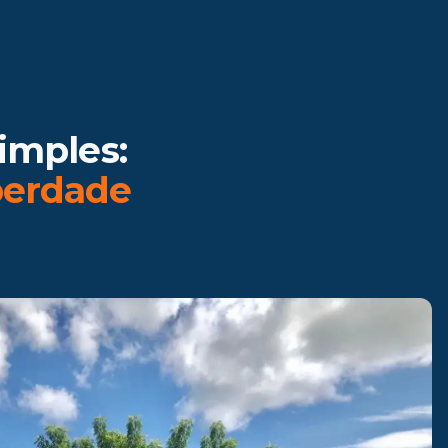
imples:
berdade