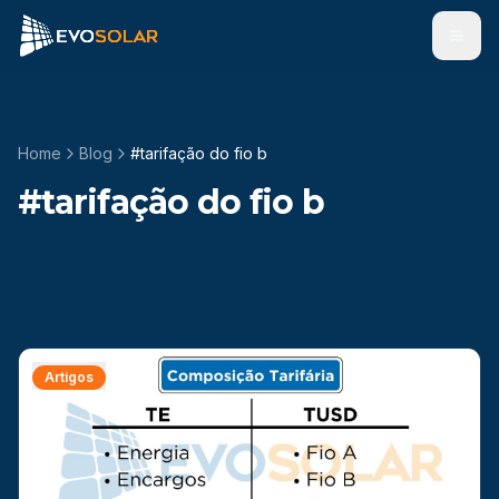
Men
Home
Blog
#
tarifação do fio b
#
tarifação do fio b
Artigos