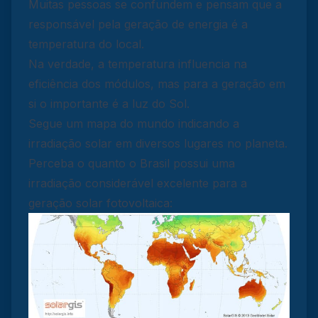
Muitas pessoas se confundem e pensam que a
responsável pela geração de energia é a
temperatura do local.
Na verdade, a temperatura influencia na
eficiência dos módulos, mas para a geração em
si o importante é a luz do Sol.
Segue um mapa do mundo indicando a
irradiação solar em diversos lugares no planeta.
Perceba o quanto o Brasil possui uma
irradiação considerável excelente para a
geração solar fotovoltaica: