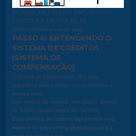
ENTENDA EM 5 PASSOS SIMPLES COMO
FUNCIONA A ENERGIA SOLAR
Como funciona a energia solar
PASSO 4: ENTENDENDO O
SISTEMA DE CRÉDITOS
(SISTEMA DE
COMPENSAÇÃO)
O sistema de compensação dá a base
regulatória para entender como funciona a
energia solar.
Este sistema foi regulado pela ANEEL através
da Resolução Normativa 482 de 2012.
É um sistema de créditos que permite uma
espécie de empréstimo de energia para a
concessionária local.