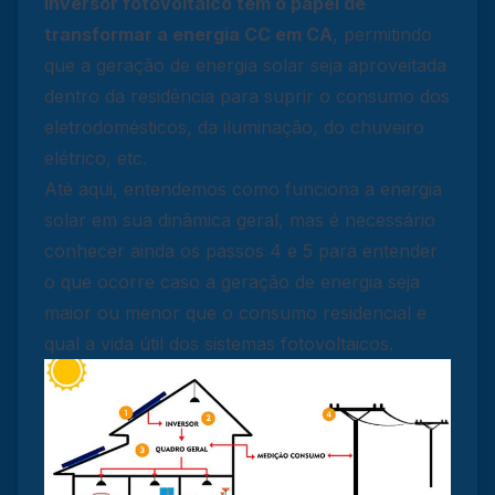
inversor fotovoltaico tem o papel de
transformar a energia CC em CA
, permitindo
que a geração de energia solar seja aproveitada
dentro da residência para suprir o consumo dos
eletrodomésticos, da iluminação, do chuveiro
elétrico, etc.
Até aqui, entendemos como funciona a energia
solar em sua dinâmica geral, mas é necessário
conhecer ainda os passos 4 e 5 para entender
o que ocorre caso a geração de energia seja
maior ou menor que o consumo residencial e
qual a vida útil dos sistemas fotovoltaicos.