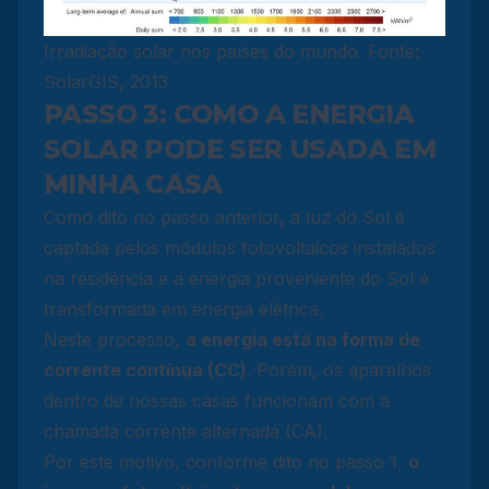
Irradiação solar nos países do mundo. Fonte:
SolarGIS, 2013
PASSO 3: COMO A ENERGIA
SOLAR PODE SER USADA EM
MINHA CASA
Como dito no passo anterior, a luz do Sol é
captada pelos módulos fotovoltaicos instalados
na residência e a energia proveniente do Sol é
transformada em energia elétrica.
Neste processo,
a energia está na forma de
corrente contínua (CC)
. Porém, os aparelhos
dentro de nossas casas funcionam com a
chamada corrente alternada (CA).
Por este motivo, conforme dito no passo 1,
o