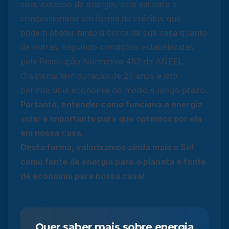
seja, excesso de energia, esta vai para a
concessionária em forma de créditos que
podem abater tanto a conta de sua casa quanto
de outras, seguindo condições estabelecidas
pela Resolução Normativa 482 da ANEEL.
O sistema tem duração de 25 anos e isto
permite uma economia no médio e longo prazo.
Portanto, entender como funciona a energia
solar é importante para que optemos por ela
em nossa casa.
Desta forma, valorizamos ainda mais o Sol
como fonte de energia para o planeta e fonte
de economia para nossa casa!
Quer saber mais sobre energia