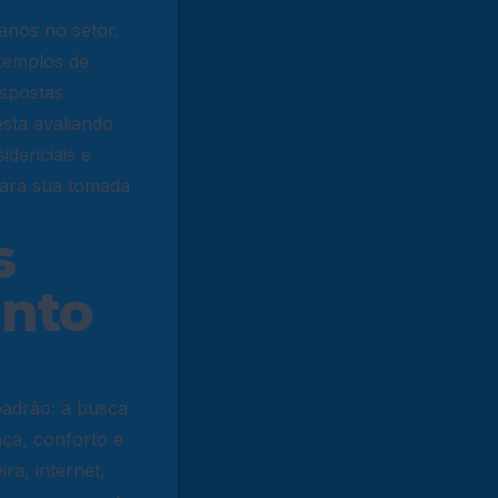
 anos no setor.
exemplos de
espostas
stá avaliando
idenciais e
para sua tomada
s
anto
padrão: a busca
ça, conforto e
ra, internet,