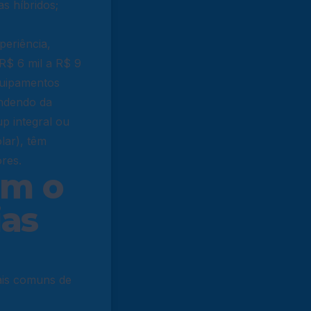
s híbridos;
periência,
 R$ 6 mil a R$ 9
equipamentos
endendo da
p integral ou
lar
), têm
res.
am o
ias
mais comuns de