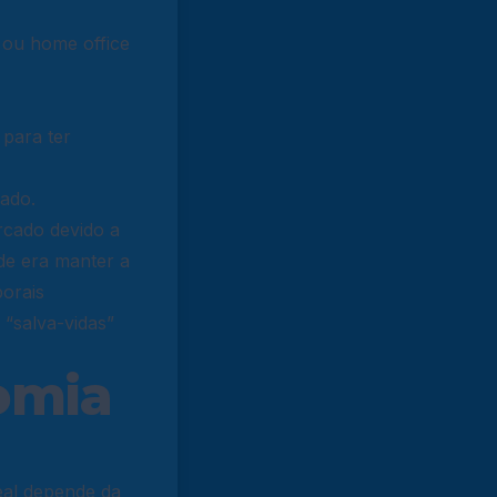
 ou home office
para ter
cado.
rcado devido a
ade era manter a
orais
 “salva-vidas”
omia
deal depende da