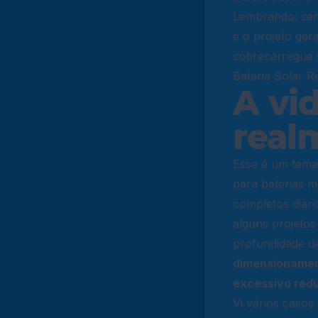
Lembrando: semp
e o projeto ger
sobrecarregue s
Bateria Solar R
A vid
real
Esse é um tema 
para baterias m
completos diár
alguns projeto
profundidade d
dimensionament
excessivo redu
Vi vários casos