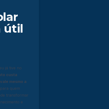
lar
 útil
u já tive no
to custa
se vale mesmo a
 para quem
de transformar
rnecimento e