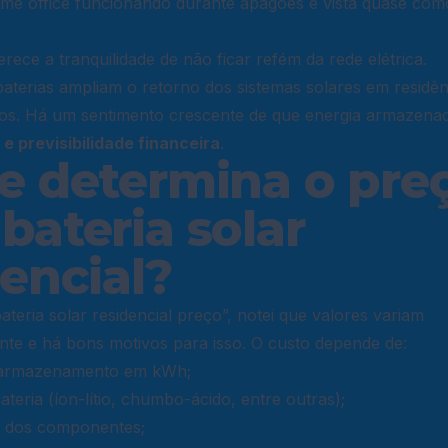
ome office funcionando durante apagões é vista quase co
erece a tranquilidade de não ficar refém da rede elétrica.
baterias ampliam o retorno dos sistemas solares em residên
s. Há um sentimento crescente de que energia armazenada
e previsibilidade financeira
.
e determina o pre
bateria solar
dencial?
ateria solar residencial preço”, notei que valores variam
te e há bons motivos para isso. O custo depende de:
 armazenamento em kWh;
teria (íon-lítio, chumbo-ácido, entre outras);
 dos componentes;