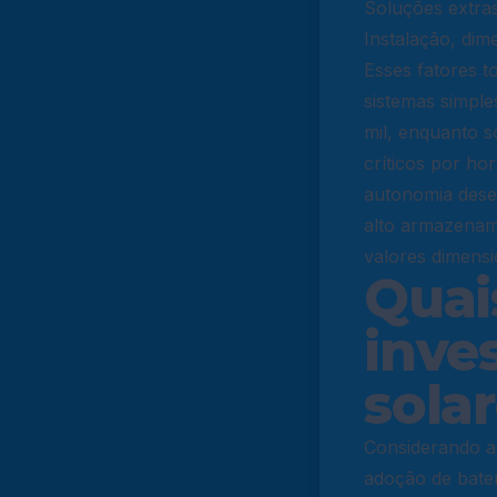
Soluções extra
Instalação, dim
Esses fatores 
sistemas simple
mil, enquanto s
críticos por ho
autonomia desej
alto armazenam
valores dimens
Quai
inve
sola
Considerando a 
adoção de bateri