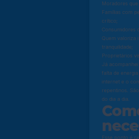
Moradores que 
Famílias com p
crítico;
Consumidores de
Quem valoriza 
tranquilidade;
Proprietários v
Já acompanhei 
falta de energi
internet e o co
repentinos. São
do dia a dia.
Como
nece
Esse ponto é ce