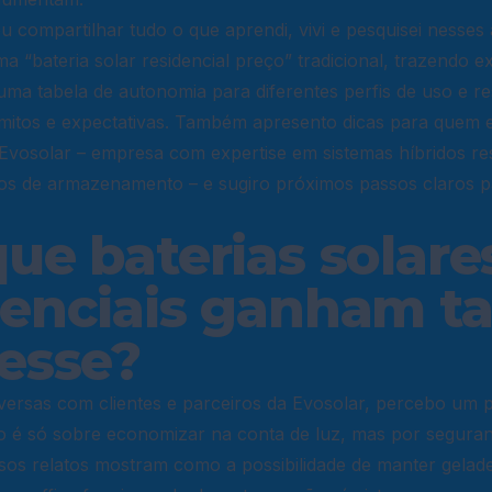
ou compartilhar tudo o que aprendi, vivi e pesquisei nesses
a “bateria solar residencial preço” tradicional, trazendo 
 uma tabela de autonomia para diferentes perfis de uso e r
mitos e expectativas. Também apresento dicas para quem e
Evosolar – empresa com expertise em sistemas híbridos res
tos de armazenamento – e sugiro próximos passos claros 
que baterias solare
denciais ganham t
resse?
ersas com clientes e parceiros da Evosolar, percebo um 
o é só sobre economizar na conta de luz, mas por seguran
rsos relatos mostram como a possibilidade de manter geladei