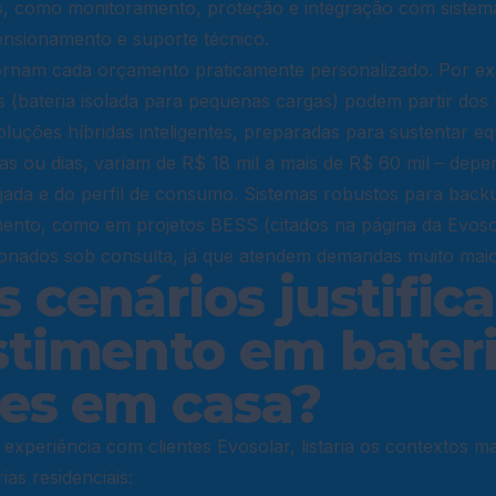
s, como monitoramento, proteção e integração com sistema
ensionamento e suporte técnico.
tornam cada orçamento praticamente personalizado. Por ex
s (bateria isolada para pequenas cargas) podem partir dos
oluções híbridas inteligentes, preparadas para sustentar 
ras ou dias, variam de R$ 18 mil a mais de R$ 60 mil – dep
ada e do perfil de consumo. Sistemas robustos para backu
ento, como em projetos BESS (citados na página da
Evoso
ionados sob consulta, já que atendem demandas muito maio
s cenários justific
stimento em bater
res em casa?
experiência com clientes Evosolar, listaria os contextos 
as residenciais: