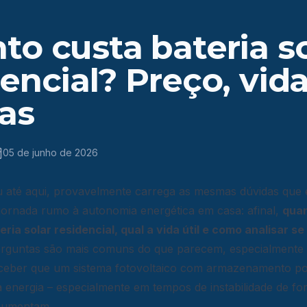
to custa bateria so
encial? Preço, vida
cas
05 de junho de 2026
 até aqui, provavelmente carrega as mesmas dúvidas que e
 jornada rumo à autonomia energética em casa: afinal,
quan
eria solar residencial, qual a vida útil e como analisar 
erguntas são mais comuns do que parecem, especialmente
eber que um sistema fotovoltaico com armazenamento po
 energia – especialmente em tempos de instabilidade de fo
aumentam.