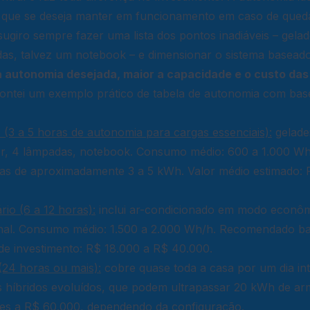
l que se deseja manter em funcionamento em caso de queda
ugiro sempre fazer uma lista dos pontos inadiáveis – gelade
as, talvez um notebook – e dimensionar o sistema basead
 autonomia desejada, maior a capacidade e o custo das 
 montei um exemplo prático de tabela de autonomia com ba
 (3 a 5 horas de autonomia para cargas essenciais):
geladei
, 4 lâmpadas, notebook. Consumo médio: 600 a 1.000 Wh/
ias de aproximadamente 3 a 5 kWh. Valor médio estimado:
ário (6 a 12 horas):
inclui ar-condicionado em modo econôm
nal. Consumo médio: 1.500 a 2.000 Wh/h. Recomendado ba
de investimento: R$ 18.000 a R$ 40.000.
 (24 horas ou mais):
cobre quase toda a casa por um dia int
s híbridos evoluídos, que podem ultrapassar 20 kWh de a
res a R$ 60.000, dependendo da configuração.