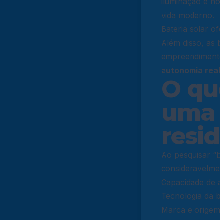
iluminação e h
vida moderno.
Bateria solar of
Além disso, as 
empreendimento
autonomia real 
O qu
uma 
resi
Ao pesquisar “b
consideravelmen
Capacidade de
Tecnologia da ba
Marca e origem