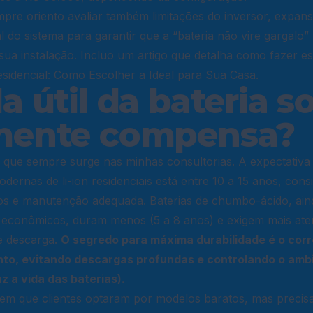
re oriento avaliar também limitações do inversor, expansi
al do sistema para garantir que a “bateria não vire gargalo
ua instalação. Incluo um artigo que detalha como fazer es
esidencial: Como Escolher a Ideal para Sua Casa.
a útil da bateria so
mente compensa?
que sempre surge nas minhas consultorias. A expectativa d
odernas de li-ion residenciais está entre 10 a 15 anos, cons
ios e manutenção adequada. Baterias de chumbo-ácido, ai
s econômicos, duram menos (5 a 8 anos) e exigem mais at
e descarga.
O segredo para máxima durabilidade é o corr
o, evitando descargas profundas e controlando o ambi
z a vida das baterias).
 em que clientes optaram por modelos baratos, mas precis