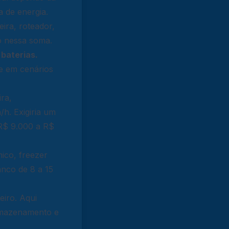
 de energia.
ira, roteador,
o nessa soma.
baterias.
se em cenários
ra,
h. Exigiria um
 R$ 9.000 a R$
ico, freezer
nco de 8 a 15
eiro. Aqui
rmazenamento e