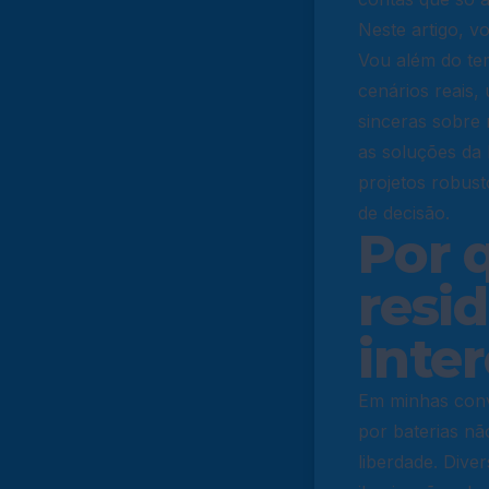
Neste artigo, v
Vou além do tem
cenários reais,
sinceras sobre 
as soluções da 
projetos robus
de decisão.
Por 
resi
inte
Em minhas conv
por baterias nã
liberdade. Dive