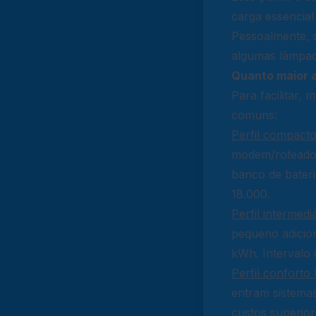
carga essencia
Pessoalmente, s
algumas lâmpad
Quanto maior a
Para facilitar,
comuns:
Perfil compacto
modem/roteador
banco de bater
18.000.
Perfil intermedi
pequeno adicio
kWh. Intervalo 
Perfil conforto
entram sistema
custos superio