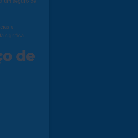
mo um seguro de
cias e
 significa
ço de