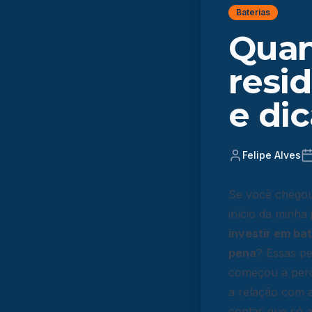
Baterias
Quan
resid
e di
Felipe Alves
Se você chegou
início da minha
investir em bat
pena
? Essas p
começou a perc
a relação com a
contas que só 