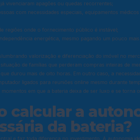
já vivenciaram apagões ou quedas recorrentes;
essoas com necessidades especiais, equipamentos médicos
 regiões onde o fornecimento público é instável;
independência energética, mesmo pagando um pouco mais 
islumbrando valorização e diferenciação do imóvel no mer
situação de famílias que perderam compras inteiras de me
a que durou mais de oito horas. Em outro caso, a necessid
mputador ligados para reuniões online mesmo durante temp
 momentos em que a bateria deixa de ser luxo e se torna o
 calcular a auton
ssária da bateria?
ntral e faz toda diferença no investimento. A autonomia i