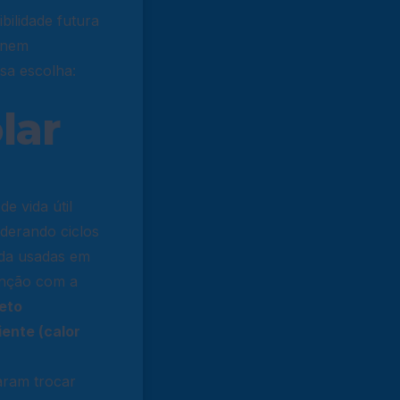
bilidade futura
” nem
sa escolha:
lar
e vida útil
iderando ciclos
nda usadas em
enção com a
eto
ente (calor
aram trocar