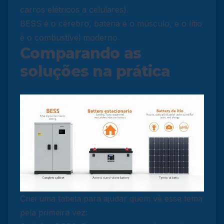
carros elétricos a celulares).
BESS é o cérebro, bateria é o músculo, e o lítio
é o combustível moderno.
Comparando as
soluções na prática
Criei uma tabela para ajudar quem vê esse tema
pela primeira vez: