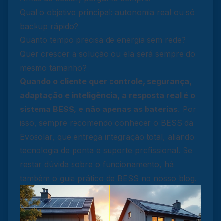
Qual o objetivo principal: autonomia real ou só
backup rápido?
Quanto tempo precisa de energia sem rede?
Quer crescer a solução ou ela será sempre do
mesmo tamanho?
Quando o cliente quer controle, segurança,
adaptação e inteligência, a resposta real é o
sistema BESS, e não apenas as baterias.
Por
isso, sempre recomendo conhecer o
BESS da
Evosolar
, que entrega integração total, aliando
tecnologia de ponta e suporte profissional. Se
restar dúvida sobre o funcionamento, há
também o guia prático de BESS no nosso blog.