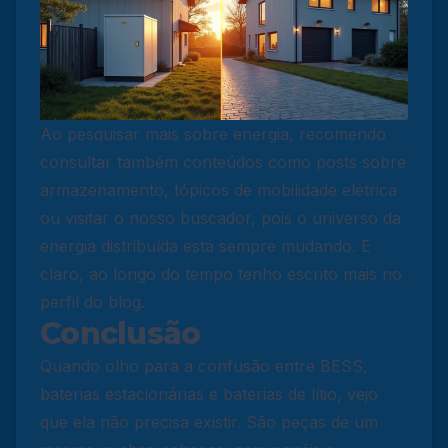
Ao pesquisar mais sobre energia, recomendo
consultar também conteúdos como posts sobre
armazenamento, tópicos de mobilidade elétrica
ou visitar o nosso buscador, pois o universo da
energia distribuída está sempre mudando. E
claro, ao longo do tempo tenho escrito mais no
perfil do blog.
Conclusão
Quando olho para a confusão entre BESS,
baterias estacionárias e baterias de lítio, vejo
que ela não precisa existir. São peças de um