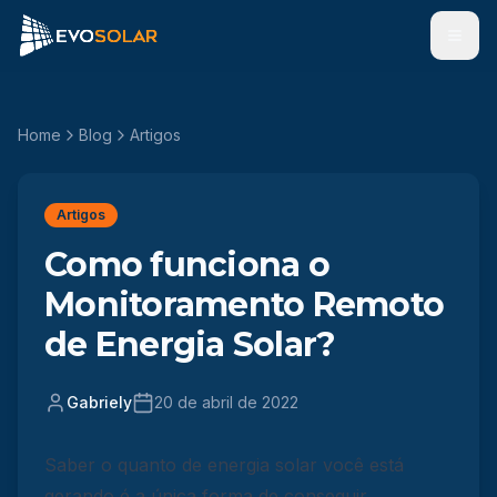
Men
Home
Blog
Artigos
Artigos
Como funciona o
Monitoramento Remoto
de Energia Solar?
Gabriely
20 de abril de 2022
Saber o quanto de energia solar você está
gerando é a única forma de conseguir