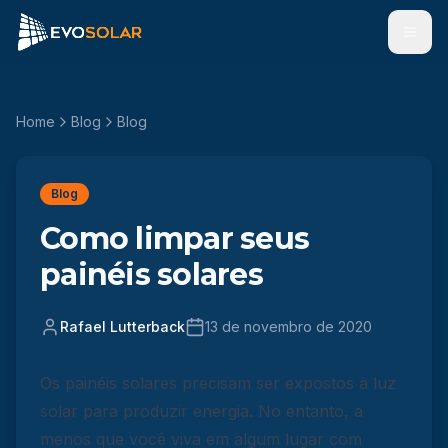
Men
Home
Blog
Blog
Blog
Como limpar seus
painéis solares
Rafael Lutterback
13 de novembro de 2020
Os painéis solares precisam ser expostos à luz
solar para produzir energia. No entanto, a
menos que você viva em algum lugar com