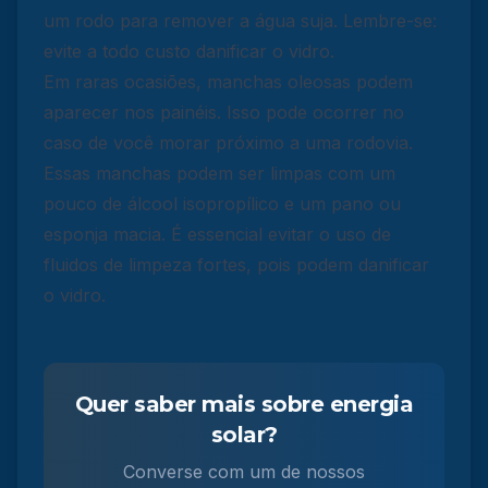
um rodo para remover a água suja. Lembre-se:
evite a todo custo danificar o vidro.
Em raras ocasiões, manchas oleosas podem
aparecer nos painéis. Isso pode ocorrer no
caso de você morar próximo a uma rodovia.
Essas manchas podem ser limpas com um
pouco de álcool isopropílico e um pano ou
esponja macia. É essencial evitar o uso de
fluidos de limpeza fortes, pois podem danificar
o vidro.
Quer saber mais sobre energia
solar?
Converse com um de nossos