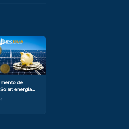
amento de
Solar: energia
em pesar no bolso!
24