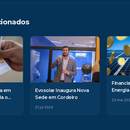
cionados
Financi
Energia 
ha em
Evosolar Inaugura Nova
limpa s
a o
Sede em Cordeiro
23 mai 20
olso e
01 jul 2024
olar