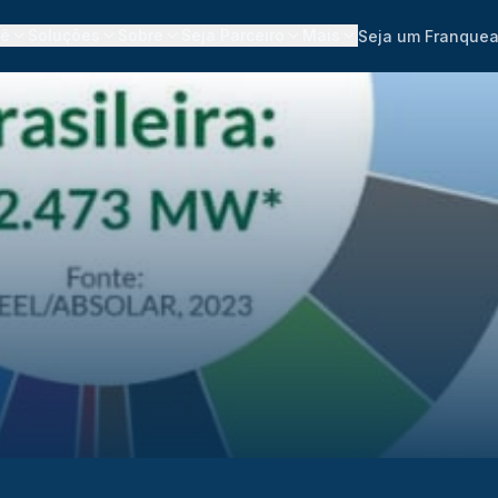
cê
Soluções
Sobre
Seja Parceiro
Mais
Seja um Franque