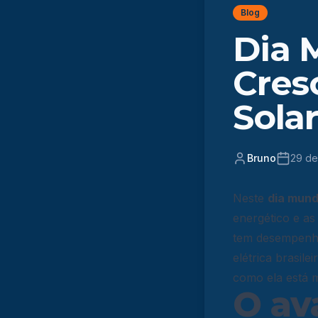
Blog
Dia 
Cres
Solar
Bruno
29 de
Neste
dia mund
energético e as
tem desempenha
elétrica brasile
como ela está 
O av