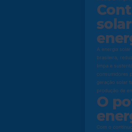
Cont
solar
ener
A energia solar
brasileira, red
limpa e sustent
consumidores p
geração solar t
produção de ene
O po
ener
Com o contínuo