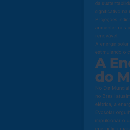
da sustentabili
significativo na 
Projeções indic
aumentar nos p
renovável.
A energia sola
estimulando o 
A En
do 
No Dia Mundial 
no Brasil atual
elétrica, a ene
Evosolar orgul
impulsionar o u
energético mais