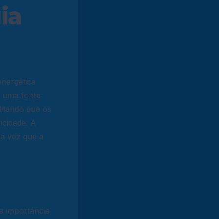
ia
energética
r uma fonte
litando que os
icidade. A
ma vez que a
a importância