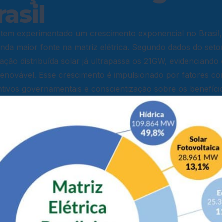
asil
r tem experimentado um crescimento exponencial no Brasil
da maior fonte na matriz elétrica. Segundo dados do seto
ração distribuída solar já ultrapassa os 21GW, evidenciando 
renovável. Esse crescimento é impulsionado por fatores c
ntivos governamentais e conscientização sobre os benefíci