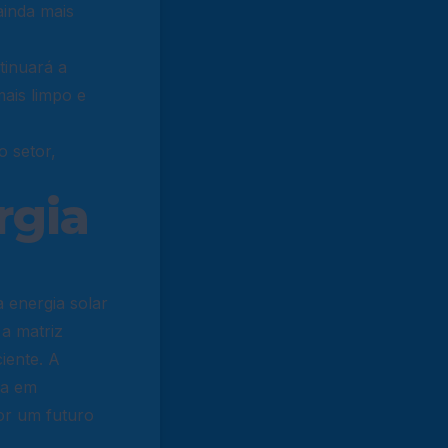
ainda mais
tinuará a
ais limpo e
 setor,
rgia
 energia solar
a matriz
iente. A
da em
or um futuro