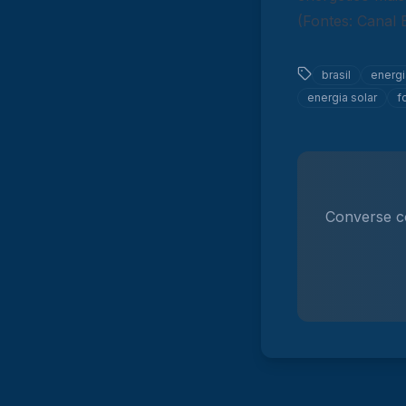
(Fontes: Canal
brasil
energi
energia solar
f
Converse c