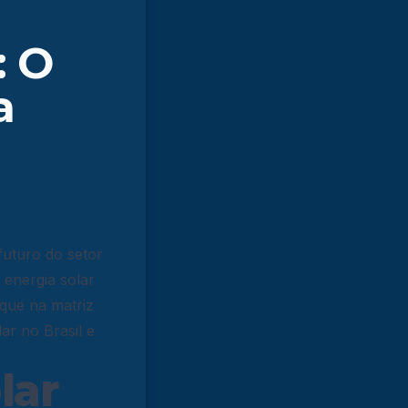
: O
a
futuro do setor
 energia solar
que na matriz
ar no Brasil e
lar