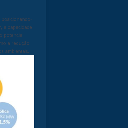
, posicionando-
r, a capacidade
o potencial
omo a redução
os ambientais.