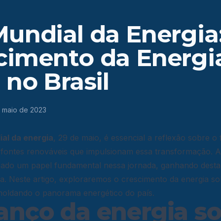
Mundial da Energia
cimento da Energi
 no Brasil
 maio de 2023
ial da energia
, 29 de maio, é essencial a reflexão sobre o 
 fontes renováveis que impulsionam essa transformação. A
do um papel fundamental nessa jornada, ganhando desta
ira. Neste artigo, exploraremos o crescimento da energia sol
moldando o panorama energético do país.
anço da energia so