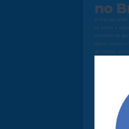
no Br
A energia sola
se como a segun
instalada de ge
desse recurso 
de custos, ince