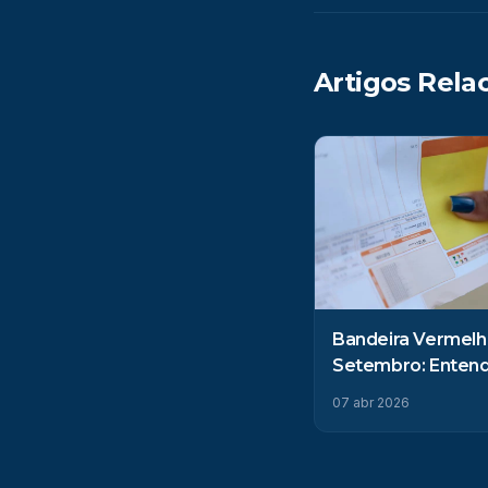
Artigos Rela
Bandeira Vermel
Setembro: Entend
Impacto no Seu B
07 abr 2026
Como a Energia S
Pode Ajudar