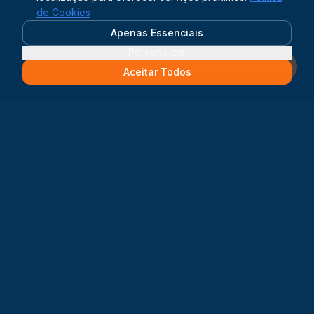
de Cookies
Apenas Essenciais
Personalizar
Solicitar orçamento
Aceitar Todos
Transformando o Brasil através da energia limpa.
Solar
,
baterias
e
mobilidade elétrica
para um futuro sustentável.
contato@evosolar.com.br
Presente em todo o Brasil