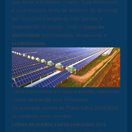
que tende a fortalecer o setor. Esse movimento
é uma resposta direta ao aumento da demanda
por soluções energéticas mais baratas e
sustentáveis no campo, onde o
custo da
eletricidade
tem impactado diretamente a
produtividade
.
Usina fotovoltaica em meio a estufas, reduzindo
custos de energia com hidroponia.
Os principais pontos do Plano Safra 2024/2025
no contexto solar incluem:
Linhas de crédito a juros reduzidos
para