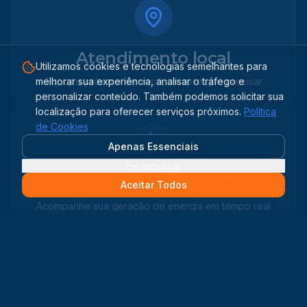
Atendimento local
Utilizamos cookies e tecnologias semelhantes para
melhorar sua experiência, analisar o tráfego e
Suporte próximo de você, sempre que precisar
personalizar conteúdo. Também podemos solicitar sua
localização para oferecer serviços próximos.
Política
de Cookies
Apenas Essenciais
Personalizar
Monitoramento contínuo
Aceitar Todos
Acompanhe sua geração de energia em tempo real