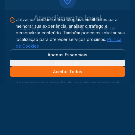
Atendimento local
Utilizamos cookies e tecnologias semelhantes para
melhorar sua experiência, analisar o tráfego e
Suporte próximo de você, sempre que precisar
personalizar conteúdo. Também podemos solicitar sua
localização para oferecer serviços próximos.
Política
de Cookies
Apenas Essenciais
Personalizar
Monitoramento contínuo
Aceitar Todos
Acompanhe sua geração de energia em tempo real