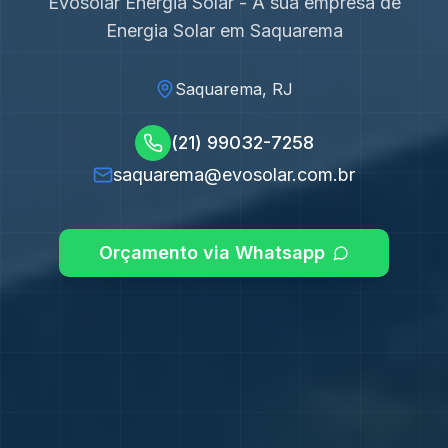
Evosolar Energia Solar - A sua empresa de
Energia Solar em
Saquarema
Saquarema, RJ
(21) 99032-7258
saquarema@evosolar.com.br
Orçamento via Whatsapp