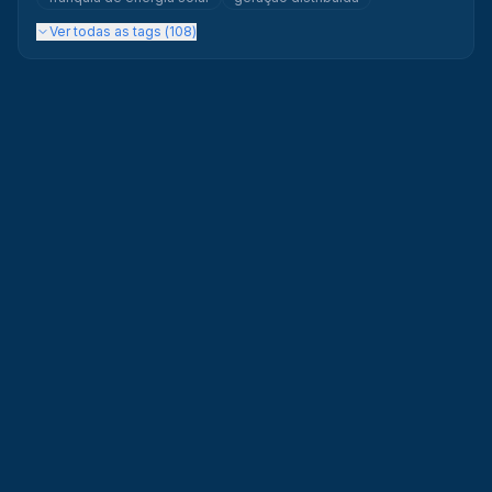
Ver todas as tags (
108
)