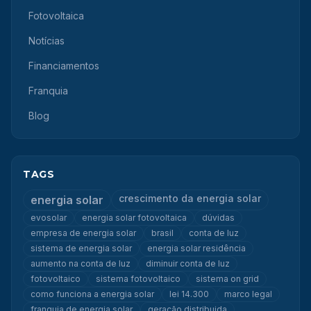
Fotovoltaica
Notícias
Financiamentos
Franquia
Blog
TAGS
crescimento da energia solar
energia solar
evosolar
energia solar fotovoltaica
dúvidas
empresa de energia solar
brasil
conta de luz
sistema de energia solar
energia solar residência
aumento na conta de luz
diminuir conta de luz
fotovoltaico
sistema fotovoltaico
sistema on grid
como funciona a energia solar
lei 14.300
marco legal
franquia de energia solar
geração distribuida