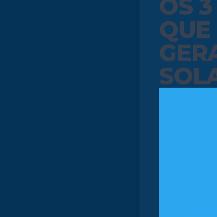
OS 3
QUE
GER
SOLA