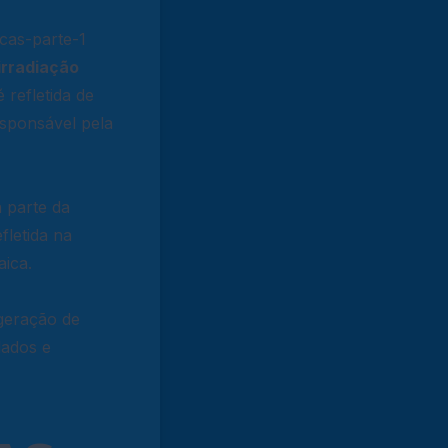
icas-parte-1
irradiação
refletida de
esponsável pela
a parte da
fletida na
aica.
 geração de
lados e