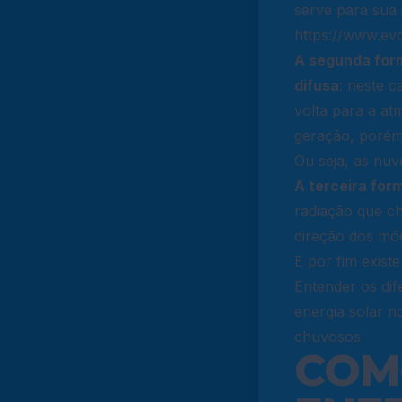
serve para sua i
https://www.evo
A segunda form
difusa
: neste 
volta para a at
geração, porém
Ou seja, as nuv
A terceira for
radiação que ch
direção dos mód
E por fim existe
Entender os dif
energia solar 
chuvosos
COM