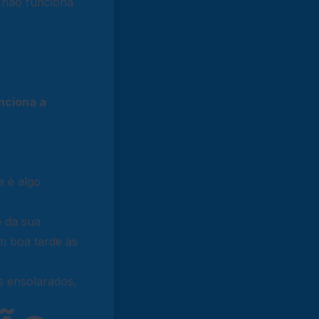
r não funciona
nciona a
e é algo
e da sua
m boa tarde às
s ensolarados,