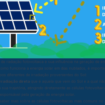
s de radiação fotovoltaica e sua influência na geração de en
omo funciona a energia solar em dias nublados, é importa
ipos diferentes de irradiação provenientes do Sol:
irradiação direta
que é aquela que vem do Sol e a qual nã
m sua trajetória, atingindo diretamente as células fotovolta
responsável pela geração de energia solar.
saber mais sobre as células fotovoltaicas mais comuns no