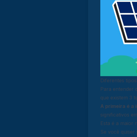
Diferentes tipo
Para entender c
que existem 3 t
A primeira é a 
significativos e
Esta é a maior 
Se você quiser 