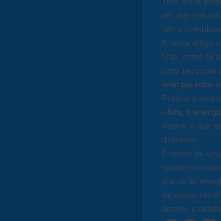
Tem muita gente
em dias nublado
Isto é completa
E neste artigo 
Mas, antes de p
Uma pergunta ai
energia solar 
Porque a respos
- Sim, a energi
Agora, o que es
diferente.
Entenda de uma
residência naqu
placas de energi
Se quiser sabe
detalhe a detal