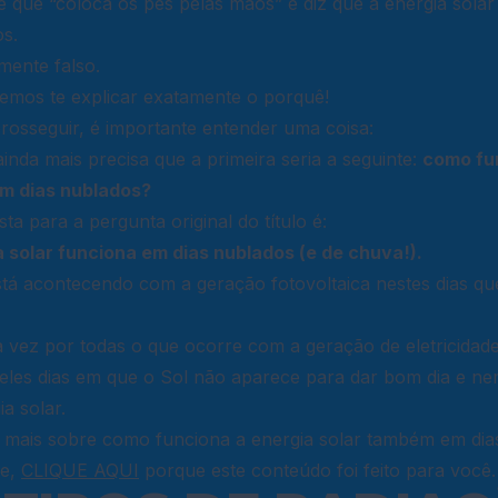
 que “coloca os pés pelas mãos” e diz que a energia sola
s.
mente falso.
iremos te explicar exatamente o porquê!
rosseguir, é importante entender uma coisa:
nda mais precisa que a primeira seria a seguinte:
como fu
em dias nublados?
ta para a pergunta original do título é:
a solar funciona em dias nublados (e de chuva!).
tá acontecendo com a geração fotovoltaica nestes dias qu
 vez por todas o que ocorre com a geração de eletricidad
eles dias em que o Sol não aparece para dar bom dia e ne
a solar.
r mais sobre como funciona a energia solar também em dia
he,
CLIQUE AQUI
porque este conteúdo foi feito para você.