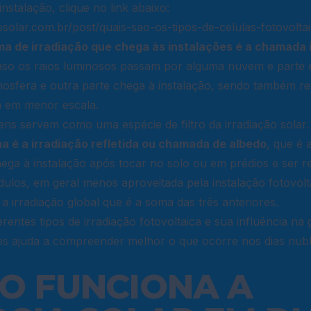
nstalação, clique no link abaixo:
solar.com.br/post/quais-sao-os-tipos-de-celulas-fotovolta
a de irradiação que chega às instalações é a chamada 
caso os raios luminosos passam por alguma nuvem e parte é 
mosfera e outra parte chega à instalação, sendo também r
 em menor escala.
ens servem como uma espécie de filtro da irradiação solar.
ma é a irradiação refletida ou chamada de albedo
, que é 
ega à instalação após tocar no solo ou em prédios e ser re
ulos, em geral menos aproveitada pela instalação fotovolt
 a irradiação global que é a soma das três anteriores.
erentes tipos de irradiação fotovoltaica e sua influência na
nos ajuda a compreender melhor o que ocorre nos dias nub
O FUNCIONA A