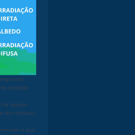
ergia solar
nte entender
o há desvios
icas dos módulos.
 mercado e qual