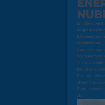
ENER
NUB
Em dias com ma
enquanto a irr
Isto resulta e
ensolarados.
Quando uma nuv
diretamente as 
Todavia, exist
tipo de problem
Portanto, eles 
eficiente possí
E isto é viável
ele.