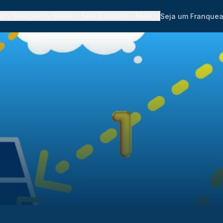
cê
Soluções
Sobre
Seja Parceiro
Mais
Seja um Franque