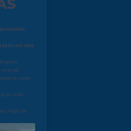
AS
omprometida
ração aos dias
tingirem
 energia.
tamente neste
eração mais
ue chega até