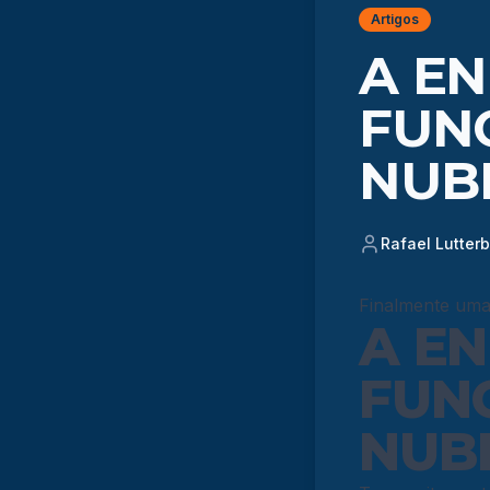
Artigos
A EN
FUN
NUB
Rafael Lutter
Finalmente uma 
A EN
FUN
NUB