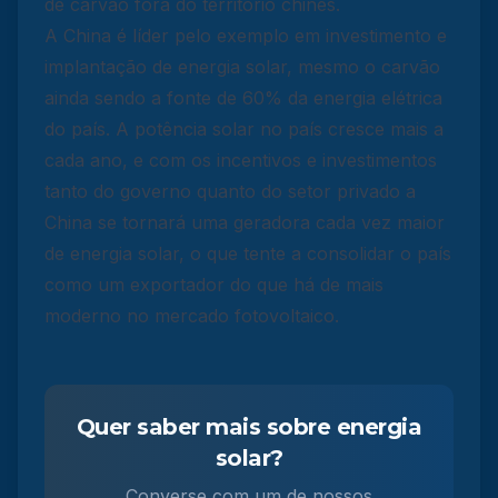
de carvão fora do território chinês.
A China é líder pelo exemplo em investimento e
implantação de energia solar, mesmo o carvão
ainda sendo a fonte de 60% da energia elétrica
do país. A potência solar no país cresce mais a
cada ano, e com os incentivos e investimentos
tanto do governo quanto do setor privado a
China se tornará uma geradora cada vez maior
de energia solar, o que tente a consolidar o país
como um exportador do que há de mais
moderno no mercado fotovoltaico.
Quer saber mais sobre energia
solar?
Converse com um de nossos