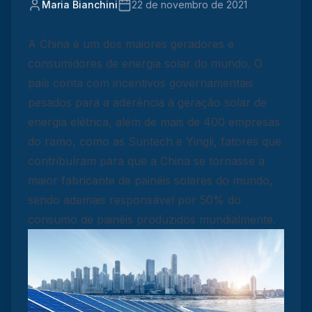
Maria Bianchini
22 de novembro de 2021
A China é um dos maiores geradores e
consumidores de energia solar do mundo. O
país conta com incentivos governamentais
pesados para a aderência à geração solar de
energia elétrica, além de mais de 400 empresas
do ramo, como as Suntech e Yingli, fatores que
contribuíram para que a China se tornasse a
maior fabricante de painéis solares do mundo,
sendo ademais responsável por 50% do
consumo de painéis produzidos mundialmente.