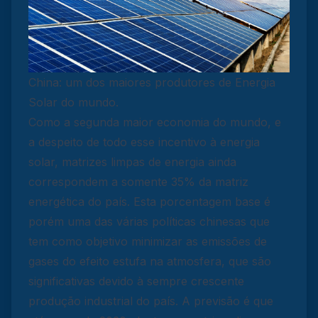
China: um dos maiores produtores de Energia
Solar do mundo.
Como a segunda maior economia do mundo, e
a despeito de todo esse incentivo à energia
solar, matrizes limpas de energia ainda
correspondem a somente 35% da matriz
energética do país. Esta porcentagem base é
porém uma das várias políticas chinesas que
tem como objetivo minimizar as emissões de
gases do efeito estufa na atmosfera, que são
significativas devido à sempre crescente
produção industrial do país. A previsão é que